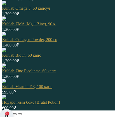
Kultlab Omega 3, 60 капсул
1,300.00
₽
Kultlab ZMA (Mg + Zinc), 90 к.
1,200.00
₽
Kultlab Collagen Powder, 200 гр
1,400.00
₽
Kultlab Biotin, 60 капс
1,200.00
₽
Kultlab Zinc Picolinate, 60 капc
1,200.00
₽
Kultlab Vitamin D3, 100 капс
595.00
₽
Подарочный бокс [Brutal Potion]
600.00
₽
0