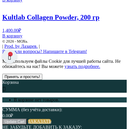
Kultlab Collagen Powder, 200 гр
1,400.00
₽
В корзину
© 2026 -
МОХъ.
|
Prod. by
Лазарев.
|
Возникли вопросы? Напишите в Telegram!
Мы используем файлы Cookie для лучшей работы сайта. Не
обижайтесь на нас! Вы можете
узнать подробнее.
Принять и простить!
Корзина
В корзине нет товаров.
СУММА (без учёта доставки):
0.00
₽
ЗАКАЗАТЬ
Update Cart
НЕ ЗАБУДЬТЕ ДОБАВИТЬ К ЗАКАЗУ: