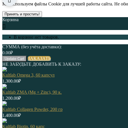
Мы используем файлы Cookie для лучшей работы сайта. Не об
Принять и простить!
Корзина
В корзине нет товаров.
СУММА (без учёта доставки):
0.00
₽
ЗАКАЗАТЬ
Update Cart
НЕ ЗАБУДЬТЕ ДОБАВИТЬ К ЗАКАЗУ:
Kultlab Omega 3, 60 капсул
1,300.00
₽
Kultlab ZMA (Mg + Zinc), 90 к.
1,200.00
₽
Kultlab Collagen Powder, 200 гр
1,400.00
₽
Kultlab Biotin, 60 капс